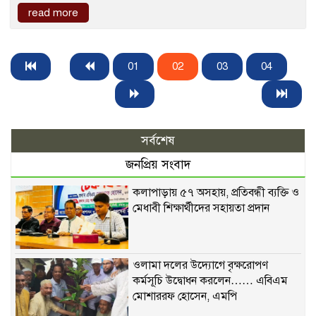
read more
01
02
03
04
সর্বশেষ
জনপ্রিয় সংবাদ
কলাপাড়ায় ৫৭ অসহায়, প্রতিবন্ধী ব্যক্তি ও
মেধাবী শিক্ষার্থীদের সহায়তা প্রদান
ওলামা দলের উদ্যোগে বৃক্ষরোপণ
কর্মসূচি উদ্বোধন করলেন…… এবিএম
মোশাররফ হোসেন, এমপি