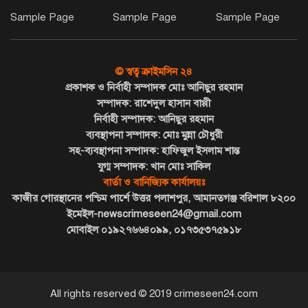
উপলক্ষে মেহেন্দিগঞ্জ বিএনপির আলোচনা
Sample Page
Sample Page
Sample Page
সভা অনুষ্ঠি
কলাপাড়ায় শিক্ষক নেতৃবৃন্দের সাথে
© স্বত্ব ক্রাইমসিন ২৪
উপজেলা নির্বাহী অফিসারের মতবিনিময়
প্রকাশক ও নির্বাহী সম্পাদক মোঃ আনিছুর রহমান
সম্পাদক: রাশেদুল হাসান বাপ্পী
নির্বাহী সম্পাদক: আনিছুর রহমান
প্রাথমিক শিক্ষায় সেরাদের সেরা মঙ্গল সুখ
ব্যবস্থাপনা সম্পাদক: মোঃ মুন্না চৌধুরী
মডেল সরকারি প্রাথমিক বিদ্যালয়
সহ-ব্যবস্থাপনা সম্পাদক: হাফিজুল ইসলাম শান্ত
যুগ্ম সম্পাদক: খান মোঃ সাকিল
বার্তা ও বানিজ্যিক কার্যালয়ঃ
কাজীর গোরস্থানের পশ্চিম পার্শে উত্তর পলাশপুর, আমানতগঞ্জ বরিশাল ৮২০০
বঙ্গোপসাগরে মাছধরা ট্রলারে জলদস্যুদের
ইমেইল-newscrimeseen24@gmail.com
হানা, ১২ জেলে আহত।। লাখ টাকার
মোবাইল ০১৯২৭৬৬৪০৯৯, ০১৭৩৫৩৭৫৯১৮
মালামাল লুট
All rights reserved © 2019 crimeseen24.com