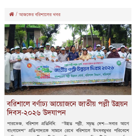
/
আজকের বরিশালের খবর
‎বরিশালে বর্ণাঢ্য আয়োজনে জাতীয় পল্লী উন্নয়ন
দিবস-২০২৬ উদযাপন
‎পারভেজ, বরিশাল প্রতিনিধি: ‎ “উন্নত পল্লী, সমৃদ্ধ দেশ—সবার আগে
বাংলাদেশ” প্রতিপাদ্যকে সামনে রেখে বরিশালে উৎসবমুখর পরিবেশে