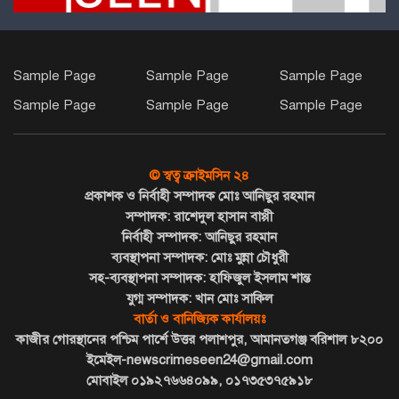
মডেল সরকারি প্রাথমিক বিদ্যালয়
বঙ্গোপসাগরে মাছধরা ট্রলারে জলদস্যুদের
Sample Page
Sample Page
Sample Page
হানা, ১২ জেলে আহত।। লাখ টাকার
Sample Page
Sample Page
Sample Page
মালামাল লুট
নবনির্বাচিত সভাপতি গোলাম সরোয়ার
© স্বত্ব ক্রাইমসিন ২৪
পক্ষ থেকে সংসদ সদস্য আলতাফ হোসেন
প্রকাশক ও নির্বাহী সম্পাদক মোঃ আনিছুর রহমান
চৌধুরীকে ফুলের শুভেচ্ছা
সম্পাদক: রাশেদুল হাসান বাপ্পী
নির্বাহী সম্পাদক: আনিছুর রহমান
বিএনপি সভাপতির বিরুদ্ধে মিথ্যা সংবাদের
ব্যবস্থাপনা সম্পাদক: মোঃ মুন্না চৌধুরী
প্রতিবাদ ও ৪ সনাতনী পরিবারের
সহ-ব্যবস্থাপনা সম্পাদক: হাফিজুল ইসলাম শান্ত
নিরাপত্তার দাবিতে সংবাদ সম্মেলন
যুগ্ম সম্পাদক: খান মোঃ সাকিল
বার্তা ও বানিজ্যিক কার্যালয়ঃ
কাজীর গোরস্থানের পশ্চিম পার্শে উত্তর পলাশপুর, আমানতগঞ্জ বরিশাল ৮২০০
কলাপাড়ায় চাষ বন্ধ করে দিয়ে ৭ লাখ
ইমেইল-newscrimeseen24@gmail.com
টাকা চাঁদা দাবীর অভিযোগ কৃষকের
মোবাইল ০১৯২৭৬৬৪০৯৯, ০১৭৩৫৩৭৫৯১৮