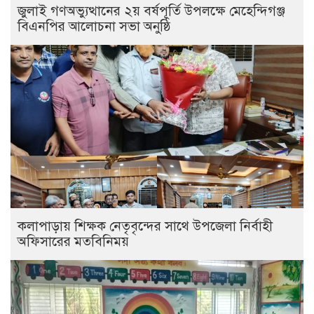
জুলাই গণঅভ্যুত্থানের ২য় বর্ষপূর্তি উপলক্ষে মেহেন্দিগঞ্জ
বিএনপির আলোচনা সভা অনুষ্ঠি
কলাপাড়ায় শিক্ষক নেতৃবৃন্দের সাথে উপজেলা নির্বাহী
অফিসারের মতবিনিময়