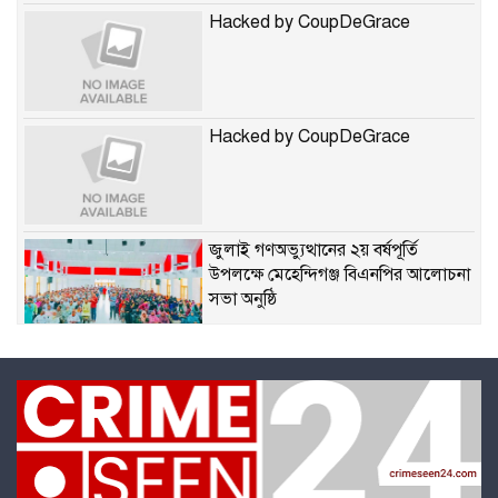
Hacked by CoupDeGrace
Hacked by CoupDeGrace
জুলাই গণঅভ্যুত্থানের ২য় বর্ষপূর্তি
উপলক্ষে মেহেন্দিগঞ্জ বিএনপির আলোচনা
সভা অনুষ্ঠি
কলাপাড়ায় শিক্ষক নেতৃবৃন্দের সাথে
উপজেলা নির্বাহী অফিসারের মতবিনিময়
প্রাথমিক শিক্ষায় সেরাদের সেরা মঙ্গল সুখ