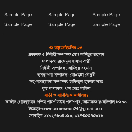
বঙ্গোপসাগরে মাছধরা ট্রলারে জলদস্যুদের
Sample Page
Sample Page
Sample Page
হানা, ১২ জেলে আহত।। লাখ টাকার
Sample Page
Sample Page
Sample Page
মালামাল লুট
নবনির্বাচিত সভাপতি গোলাম সরোয়ার
© স্বত্ব ক্রাইমসিন ২৪
পক্ষ থেকে সংসদ সদস্য আলতাফ হোসেন
প্রকাশক ও নির্বাহী সম্পাদক মোঃ আনিছুর রহমান
চৌধুরীকে ফুলের শুভেচ্ছা
সম্পাদক: রাশেদুল হাসান বাপ্পী
নির্বাহী সম্পাদক: আনিছুর রহমান
বিএনপি সভাপতির বিরুদ্ধে মিথ্যা সংবাদের
ব্যবস্থাপনা সম্পাদক: মোঃ মুন্না চৌধুরী
প্রতিবাদ ও ৪ সনাতনী পরিবারের
সহ-ব্যবস্থাপনা সম্পাদক: হাফিজুল ইসলাম শান্ত
নিরাপত্তার দাবিতে সংবাদ সম্মেলন
যুগ্ম সম্পাদক: খান মোঃ সাকিল
বার্তা ও বানিজ্যিক কার্যালয়ঃ
কাজীর গোরস্থানের পশ্চিম পার্শে উত্তর পলাশপুর, আমানতগঞ্জ বরিশাল ৮২০০
কলাপাড়ায় চাষ বন্ধ করে দিয়ে ৭ লাখ
ইমেইল-newscrimeseen24@gmail.com
টাকা চাঁদা দাবীর অভিযোগ কৃষকের
মোবাইল ০১৯২৭৬৬৪০৯৯, ০১৭৩৫৩৭৫৯১৮