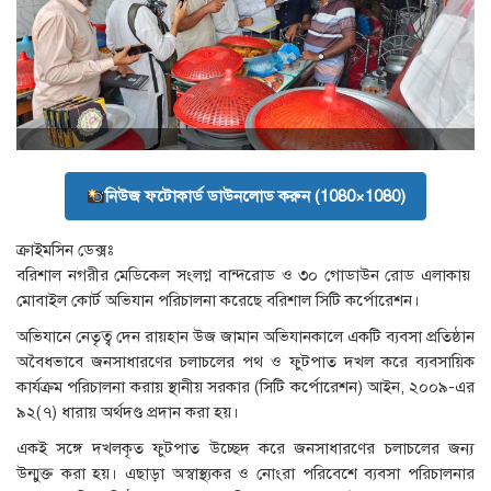
নিউজ ফটোকার্ড ডাউনলোড করুন (1080×1080)
ক্রাইমসিন ডেক্সঃ
বরিশাল নগরীর মেডিকেল সংলগ্ন বান্দরোড ও ৩০ গোডাউন রোড এলাকায়
মোবাইল কোর্ট অভিযান পরিচালনা করেছে বরিশাল সিটি কর্পোরেশন।
অভিযানে নেতৃত্ব দেন রায়হান উজ জামান অভিযানকালে একটি ব্যবসা প্রতিষ্ঠান
অবৈধভাবে জনসাধারণের চলাচলের পথ ও ফুটপাত দখল করে ব্যবসায়িক
কার্যক্রম পরিচালনা করায় স্থানীয় সরকার (সিটি কর্পোরেশন) আইন, ২০০৯-এর
৯২(৭) ধারায় অর্থদণ্ড প্রদান করা হয়।
একই সঙ্গে দখলকৃত ফুটপাত উচ্ছেদ করে জনসাধারণের চলাচলের জন্য
উন্মুক্ত করা হয়। এছাড়া অস্বাস্থ্যকর ও নোংরা পরিবেশে ব্যবসা পরিচালনার