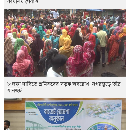
কার্যালয় ঘেরাও
৮ দফা দাবিতে শ্রমিকদের সড়ক অবরোধ, নগরজুড়ে তীব্র
যানজট