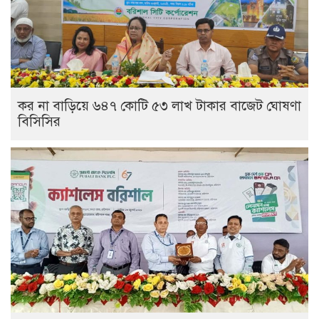
কর না বাড়িয়ে ৬৪৭ কোটি ৫৩ লাখ টাকার বাজেট ঘোষণা
বিসিসির