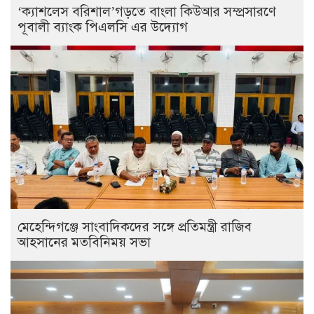
‘ক্যাশলেস বরিশাল’গড়তে বাংলা কিউআর সম্প্রসারণে
পূবালী ব্যাংক পিএলসি এর উদ্যোগ
মেহেন্দিগঞ্জে সাংবাদিকদের সঙ্গে প্রতিমন্ত্রী রাজিব
আহসানের মতবিনিময় সভা