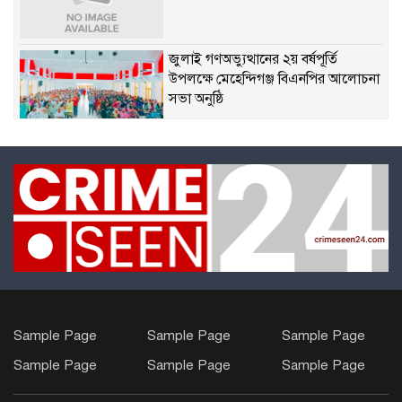
জুলাই গণঅভ্যুত্থানের ২য় বর্ষপূর্তি
উপলক্ষে মেহেন্দিগঞ্জ বিএনপির আলোচনা
সভা অনুষ্ঠি
কলাপাড়ায় শিক্ষক নেতৃবৃন্দের সাথে
উপজেলা নির্বাহী অফিসারের মতবিনিময়
প্রাথমিক শিক্ষায় সেরাদের সেরা মঙ্গল সুখ
মডেল সরকারি প্রাথমিক বিদ্যালয়
বঙ্গোপসাগরে মাছধরা ট্রলারে জলদস্যুদের
Sample Page
Sample Page
Sample Page
হানা, ১২ জেলে আহত।। লাখ টাকার
Sample Page
Sample Page
Sample Page
মালামাল লুট