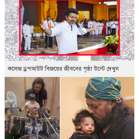
কলেজ ড্রপআউট বিজয়ের জীবনের পৃষ্ঠা উল্টে দেখুন